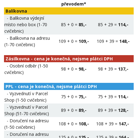
převodem*
Balíkovna
- Balíkovna výdejní
místo nebo box (1-70
85 + 0 =
85,-
85 + 29 =
114,-
cvičebnic)
- Balíkovna na adresu
109 + 0 =
109,-
109 + 39 =
148,-
(1-70 cvičebnic)
Zásilkovna - cena je konečná, nejsme plátci DPH
- Osobní odběr (1-50
98 + 0 =
98,-
98 + 39 =
137,-
cvičebnic)
PPL - cena je konečná, nejsme plátci DPH
- Vyzvednutí v Parcel
75 + 0 =
75,-
75 + 39 =
114,-
Shop (1-50 cvičebnic)
- Vyzvednutí v Parcel
89 + 0 =
89,-
89 + 39 =
128,-
Shop (51-70 cvičebnic)
- Doručení na adresu
108 + 0 =
108,-
108 + 39 =
147,-
(1-50 cvičebnic)
- Doručení na adresu
125 + 0 =
125,-
125 + 39 =
164,-