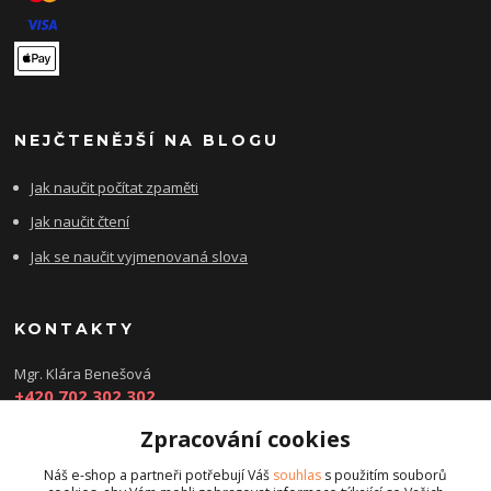
NEJČTENĚJŠÍ NA BLOGU
Jak naučit počítat zpaměti
Jak naučit čtení
Jak se naučit vyjmenovaná slova
KONTAKTY
Mgr. Klára Benešová
+420 702 302 302
Zpracování cookies
kbenesovaporadna@seznam.cz
Náš e-shop a partneři potřebují Váš
souhlas
s použitím souborů