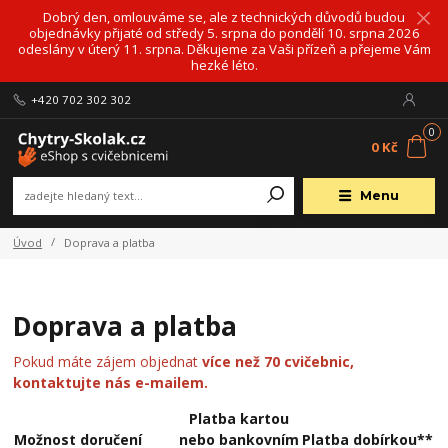
Dobrý den, omlouváme se, ale z technických důvodů budou
objednávky přijaté od středy 5. srpna do pondělí 10. srpna 2026
odeslány v úterý 11. srpna. Děkujeme za Vaši přízeň a přejeme Vám
hezké léto.
+420 702 302 302
0
0 Kč
Menu
Úvod
Doprava a platba
Doprava a platba
Pokud máte zájem objednat
více než 70 cvičebnic,
kontaktujte nás e-mailem.
Platba kartou
Možnost doručení
nebo bankovním
Platba dobírkou**