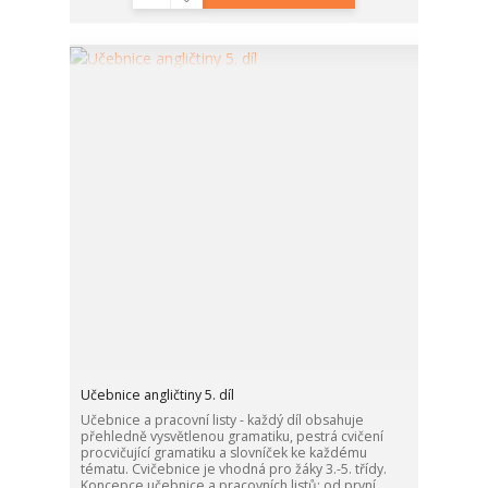
Učebnice angličtiny 5. díl
Učebnice a pracovní listy - každý díl obsahuje
přehledně vysvětlenou gramatiku, pestrá cvičení
procvičující gramatiku a slovníček ke každému
tématu. Cvičebnice je vhodná pro žáky 3.-5. třídy.
Koncepce učebnice a pracovních listů: od první