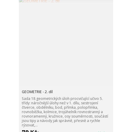
GEOMETRIE - 2. díl
Sada 18 geometrických úloh procvičující učivo 5.
třídy: náročnější úlohy než v 1. dílu, sestrojení
čtverce, obdélníku, bod, přímka, polopřímka,
rovnoběžka, kolmice, trojúhelník rovnostranný a
rovnoramenný, kružnice, osy souměrnosti, součástí
jsou tipy a návody jak správně, přesně a rychle
rýsovat,...