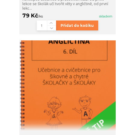
lekce se školák učí tvořit věty v angličtině, od první
lekc...
79 Kč
/
ks
skladem
Přidat do košíku