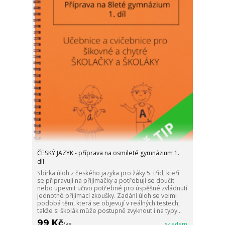
ČESKÝ JAZYK - příprava na osmileté gymnázium 1.
díl
Sbírka úloh z českého jazyka pro žáky 5. tříd, kteří
se připravují na přijímačky a potřebují se doučit
nebo upevnit učivo potřebné pro úspěšné zvládnutí
jednotné přijímací zkoušky. Zadání úloh se velmi
podobá těm, která se objevují v reálných testech,
takže si školák může postupně zvyknout i na typy...
99 Kč
/
ks
skladem