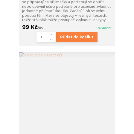
se připravují na přijímačky a potřebují se doučit
nebo upevnit učivo potřebné pro úspěšné zvládnutí
jednotné přijímací zkoušky. Zadání úloh se velmi
podobá těm, která se objevují v reálných testech,
takže si školák může postupně zvyknout i na typy...
99 Kč
/
ks
skladem
Přidat do košíku