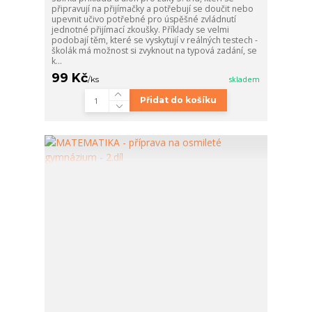
připravují na přijímačky a potřebují se doučit nebo
upevnit učivo potřebné pro úspěšné zvládnutí
jednotné přijímací zkoušky. Příklady se velmi
podobají těm, které se vyskytují v reálných testech -
školák má možnost si zvyknout na typová zadání, se
k...
99 Kč
/
ks
skladem
Přidat do košíku