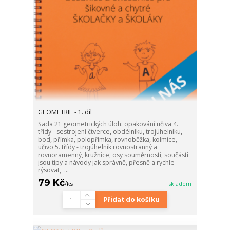
GEOMETRIE - 1. díl
Sada 21 geometrických úloh: opakování učiva 4.
třídy - sestrojení čtverce, obdélníku, trojúhelníku,
bod, přímka, polopřímka, rovnoběžka, kolmice,
učivo 5. třídy - trojúhelník rovnostranný a
rovnoramenný, kružnice, osy souměrnosti, součástí
jsou tipy a návody jak správně, přesně a rychle
rýsovat, ...
79 Kč
/
ks
skladem
Přidat do košíku