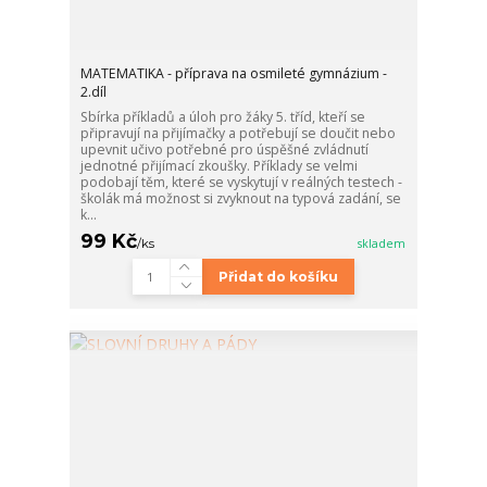
MATEMATIKA - příprava na osmileté gymnázium -
2.díl
Sbírka příkladů a úloh pro žáky 5. tříd, kteří se
připravují na přijímačky a potřebují se doučit nebo
upevnit učivo potřebné pro úspěšné zvládnutí
jednotné přijímací zkoušky. Příklady se velmi
podobají těm, které se vyskytují v reálných testech -
školák má možnost si zvyknout na typová zadání, se
k...
99 Kč
/
ks
skladem
Přidat do košíku