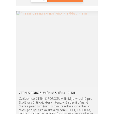
ČTENÍ S POROZUMĚNÍM 5. třída - 2. DÍL
Cvičebnice ČTENÍ S POROZUMĚNÍM je vhodná pro
školáka v 5. třídě, který intenzivně rozvíjí přesné
čtení s porozuměním, slovní zásobu a orientaci v
textu (2 díly): široká škála cvičení - TEXT, TABULKA,
DOPIS, CHRONOLOGICKÉ ŘAZENÍ VĚT, vhodné jako