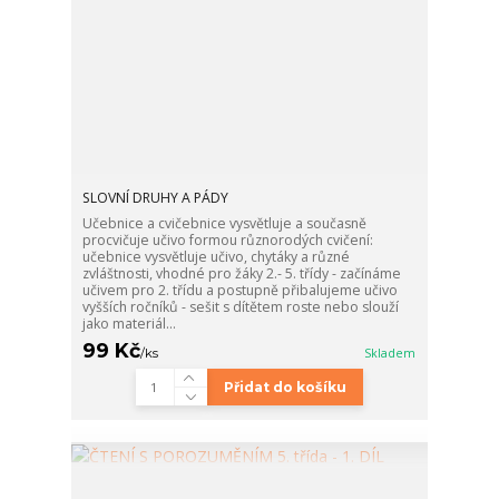
SLOVNÍ DRUHY A PÁDY
Učebnice a cvičebnice vysvětluje a současně
procvičuje učivo formou různorodých cvičení:
učebnice vysvětluje učivo, chytáky a různé
zvláštnosti, vhodné pro žáky 2.- 5. třídy - začínáme
učivem pro 2. třídu a postupně přibalujeme učivo
vyšších ročníků - sešit s dítětem roste nebo slouží
jako materiál...
99 Kč
/
ks
Skladem
Přidat do košíku