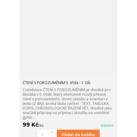
ČTENÍ S POROZUMĚNÍM 5. třída - 1. DÍL
Cvičebnice ČTENÍ S POROZUMĚNÍM je vhodná pro
školáka v 5. třídě, který intenzivně rozvíjí přesné
čtení s porozuměním, slovní zásobu a orientaci v
textu (2 díly): široká škála cvičení - TEXT, TABULKA,
DOPIS, CHRONOLOGICKÉ ŘAZENÍ VĚT, vhodné jako
součást přípravy na přijímací zkoušky na osmileté
gymn...
99 Kč
/
ks
skladem
Přidat do košíku