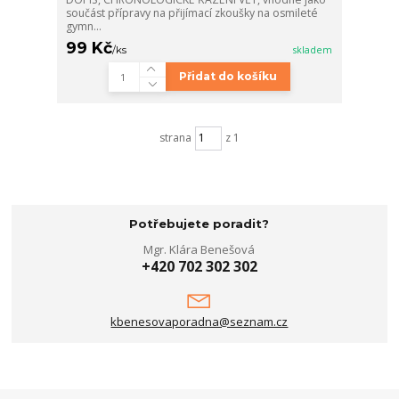
součást přípravy na přijímací zkoušky na osmileté
gymn...
99 Kč
/
ks
skladem
Přidat do košíku
strana
z 1
Potřebujete poradit?
Mgr. Klára Benešová
+420 702 302 302
kbenesovaporadna@seznam.cz