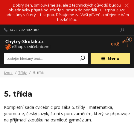
Dobrý den, omlouváme se, ale z technických důvodů budou
objednávky přijaté od středy 5. srpna do pondělí 10. srpna 2026
odeslány v úterý 11. srpna. Děkujeme za Vaši přízeň a přejeme Vám
hezké léto.
+420 702 302 302
0
0 Kč
Menu
Úvod
Třídy
5. třída
5. třída
Kompletní sada cvičebnic pro žáka 5. třídy - matematika,
geometrie, český jazyk, čtení s porozuměním, který se připravuje
na přijímací zkoušku na osmileté gymnázium.