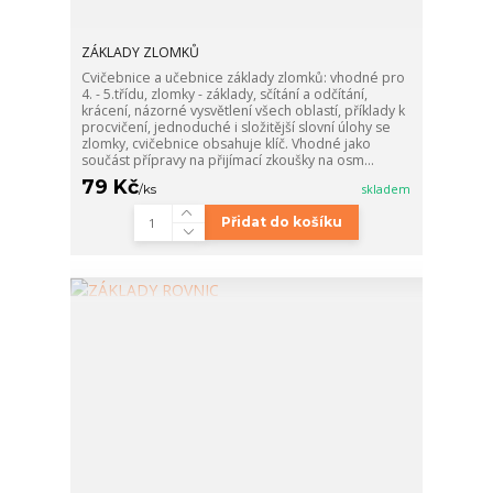
ZÁKLADY ZLOMKŮ
Cvičebnice a učebnice základy zlomků: vhodné pro
4. - 5.třídu, zlomky - základy, sčítání a odčítání,
krácení, názorné vysvětlení všech oblastí, příklady k
procvičení, jednoduché i složitější slovní úlohy se
zlomky, cvičebnice obsahuje klíč. Vhodné jako
součást přípravy na přijímací zkoušky na osm...
79 Kč
/
ks
skladem
Přidat do košíku