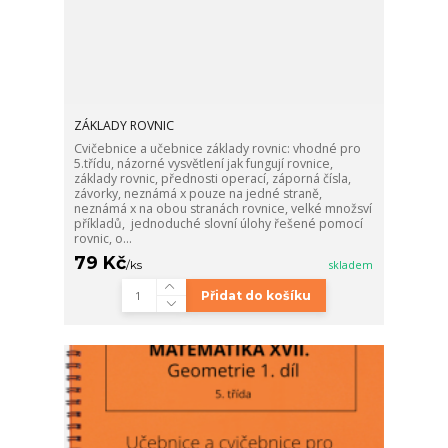
ZÁKLADY ROVNIC
Cvičebnice a učebnice základy rovnic: vhodné pro
5.třídu, názorné vysvětlení jak fungují rovnice,
základy rovnic, přednosti operací, záporná čísla,
závorky, neznámá x pouze na jedné straně,
neznámá x na obou stranách rovnice, velké množsví
příkladů, jednoduché slovní úlohy řešené pomocí
rovnic, o...
79 Kč
/
ks
skladem
Přidat do košíku