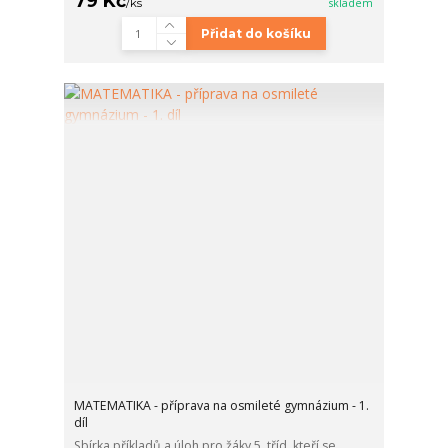
79 Kč
/
ks
skladem
Přidat do košíku
MATEMATIKA - příprava na osmileté gymnázium - 1.
díl
Sbírka příkladů a úloh pro žáky 5. tříd, kteří se