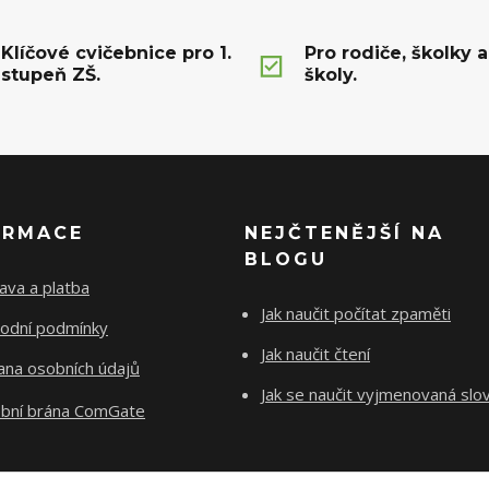
Klíčové cvičebnice pro 1.
Pro rodiče, školky a
stupeň ZŠ.
školy.
ORMACE
NEJČTENĚJŠÍ NA
BLOGU
ava a platba
Jak naučit počítat zpaměti
odní podmínky
Jak naučit čtení
ana osobních údajů
Jak se naučit vyjmenovaná slo