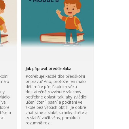
Jak připravit předškoláka
kolní
Potřebuje každé dítě předškolní
 málo
přípravu? Ano, protože jen málo
u
dětí má v předškolním věku
hny
dostatečně rozvinuté všechny
vládlo
potřebné oblasti tak, aby zvládlo
í ve
učení čtení, psaní a počítání ve
 dobré
škole bez větších obtíží. Je dobré
ítěte a
znát silné a slabé stránky dítěte a
 a
ty slabší začít včas, pomalu a
rozumně roz...