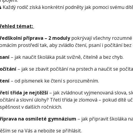
řipojení.
 Každý rodič získá konkrétní podněty jak pomoci svému dít
řehled témat:
ředškolní příprava – 2 moduly
pokrývají všechny rozumné př
omácím prostředí tak, aby zvládlo čtení, psaní i počítání bez o
saní
– jak naučit školáka psát svižně, čitelně a bez chyb.
očítání
– jak se zbavit počítání na prstech a naučit se počít
tení
– od písmenek ke čtení s porozuměním.
řetí třída je nejtěžší
– jak zvládnout vyjmenovaná slova, slo
očítání a slovní úlohy? Třetí třída je zlomová – pokud dítě u
spěšnost v dalších ročnících.
říprava na osmileté gymnázium
– jak připravit školáka n
ěším se na Vás a nebojte se přihlásit.