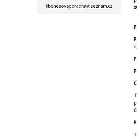
p
kbenesovaporadna@seznam.cz

P
P
d
P
P
Č
T
p
ú
P
T