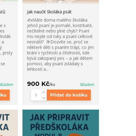
stů
Jak naučit školáka psát
a
✍️Máte doma malého školáka
že s
jehož psaní je pomalé, kostrbaté,
řes
nečitelné nebo plné chyb? Psaní
školák
mu nejde od ruky a psaní celkově
 a
nesnáší? 🎯Dozvíte se, proč se
ý
některé děti s psaním trápí, co jim
, prsty
brání v rychlosti a čitelnosti, kde
bývá zakopaný pes – a jak dětem
 se
pomoci, aby psaní zvládaly s
.
lehkostí a...
900 Kč
Skladem
/
ks
Skladem
íku
Přidat do košíku