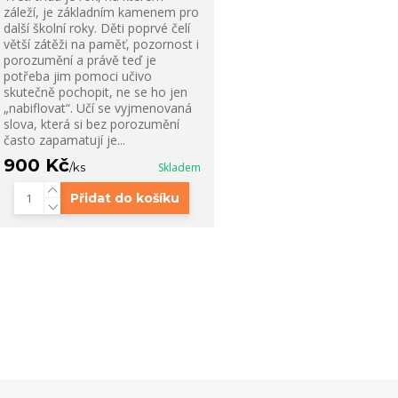
záleží, je základním kamenem pro
další školní roky. Děti poprvé čelí
větší zátěži na paměť, pozornost i
porozumění a právě teď je
potřeba jim pomoci učivo
skutečně pochopit, ne se ho jen
„nabiflovat“. Učí se vyjmenovaná
slova, která si bez porozumění
často zapamatují je...
900 Kč
/
ks
Skladem
Přidat do košíku