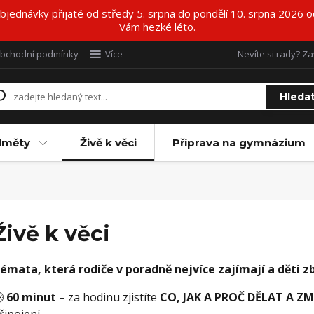
ednávky přijaté od středy 5. srpna do pondělí 10. srpna 2026 o
Vám hezké léto.
bchodní podmínky
Více
Nevíte si rady? Za
Hleda
dměty
Živě k věci
Příprava na gymnázium
Živě k věci
émata, která rodiče v poradně nejvíce zajímají a děti z

60 minut
– za hodinu zjistíte
CO, JAK A PROČ DĚLAT A Z