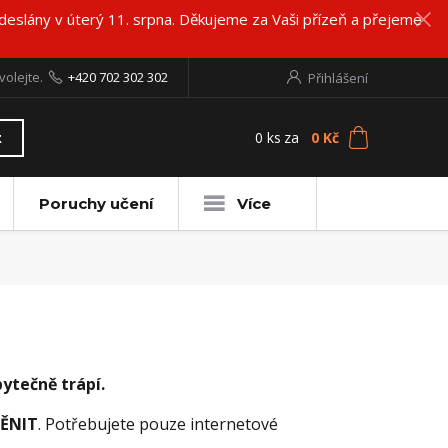
deslány v úterý 11. srpna. Děkujeme za Vaši přízeň a přejeme
volejte.
+420 702 302 302
Přihlášení
0
ks
za
0 Kč
t
Poruchy učení
Více
bytečně trápí.
MĚNIT
. Potřebujete pouze internetové