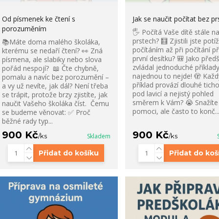
Od písmenek ke čtení s
Jak se naučit počítat bez pr
porozuměním
🖐️ Počítá Vaše dítě stále n
prstech? 🧮 Zjistili jste potí
📚Máte doma malého školáka,
počítáním až při počítání p
kterému se nedaří čtení? 👀 Zná
první desítku? 🎒 Jako před
písmena, ale slabiky nebo slova
zvládal jednoduché příklady
pořád nespojí? 📖 Čte chybně,
najednou to nejde! 🫣 Každ
pomalu a navíc bez porozumění –
příklad provází dlouhé ticho
a vy už nevíte, jak dál? Není třeba
pod lavicí a nejistý pohled
se trápit, protože brzy zjistíte, jak
směrem k Vám? 😭 Snažíte
naučit Vašeho školáka číst. Čemu
pomoci, ale často to konč..
se budeme věnovat: ✅ Proč
běžné rady typ...
900 Kč
900 Kč
/
ks
Skladem
/
ks
Přidat do košíku
Přidat do koš