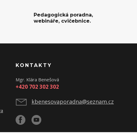
Pedagogická poradna,
webináře, cvičebnice.
KONTAKTY
Mgr. Klára Benešová
+420 702 302 302
kbenesovaporadna@seznam.cz
va