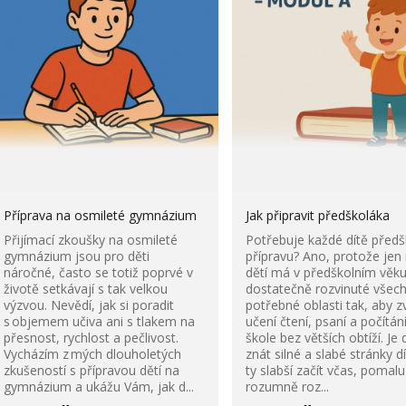
Příprava na osmileté gymnázium
Jak připravit předškoláka
Přijímací zkoušky na osmileté
Potřebuje každé dítě předš
gymnázium jsou pro děti
přípravu? Ano, protože jen
náročné, často se totiž poprvé v
dětí má v předškolním věk
životě setkávají s tak velkou
dostatečně rozvinuté všec
výzvou. Nevědí, jak si poradit
potřebné oblasti tak, aby z
s objemem učiva ani s tlakem na
učení čtení, psaní a počítán
přesnost, rychlost a pečlivost.
škole bez větších obtíží. Je
Vycházím z mých dlouholetých
znát silné a slabé stránky d
zkušeností s přípravou dětí na
ty slabší začít včas, pomalu
gymnázium a ukážu Vám, jak d...
rozumně roz...