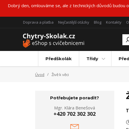
Dobrý den, omlouváme se, ale z technických důvodů budou obj
Doprava a platba
Nejčastější otázky
Blog
Kontakty
O
Předškolák
Třídy
Pře
Úvod
Živě k věci
Potřebujete poradit?
Mgr. Klára Benešová
T
+420 702 302 302
