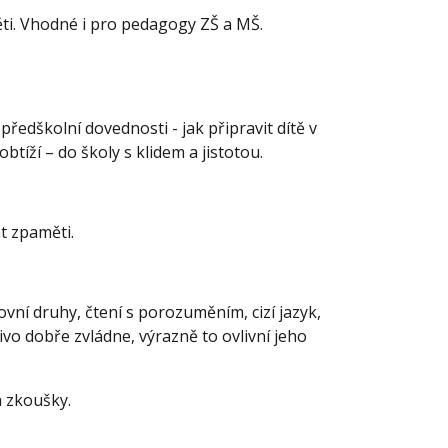
ěti. Vhodné i pro pedagogy ZŠ a MŠ.
edškolní dovednosti - jak připravit dítě v
btíží – do školy s klidem a jistotou.
at zpaměti.
vní druhy, čtení s porozuměním, cizí jazyk,
čivo dobře zvládne, výrazně to ovlivní jeho
a zkoušky.