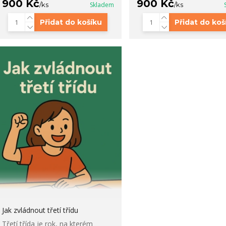
900 Kč
900 Kč
/
ks
Skladem
/
ks
Přidat do košíku
Přidat do koš
Jak zvládnout třetí třídu
Třetí třída je rok, na kterém