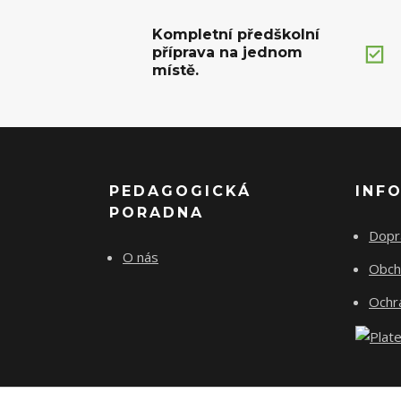
Kompletní předškolní
příprava na jednom
místě.
PEDAGOGICKÁ
INF
PORADNA
Dopr
O nás
Obch
Ochr