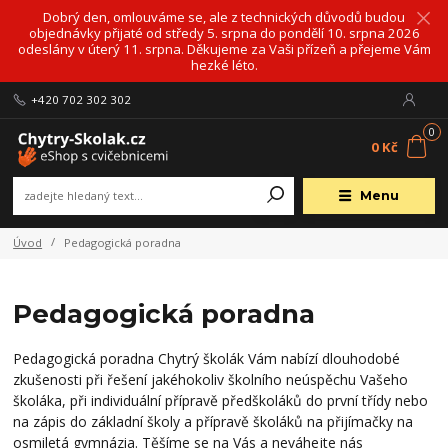
Dobrý den, omlouváme se, ale z technických důvodů budou
objednávky přijaté od středy 5. srpna do pondělí 10. srpna 2026
odeslány v úterý 11. srpna. Děkujeme za Vaši přízeň a přejeme Vám
hezké léto.
+420 702 302 302
0
0 Kč
Menu
Úvod
Pedagogická poradna
Pedagogická poradna
Pedagogická poradna Chytrý školák Vám nabízí dlouhodobé
zkušenosti při řešení jakéhokoliv školního neúspěchu Vašeho
školáka, při individuální přípravě předškoláků do první třídy nebo
na zápis do základní školy a přípravě školáků na přijímačky na
osmiletá gymnázia. Těšíme se na Vás a neváhejte nás