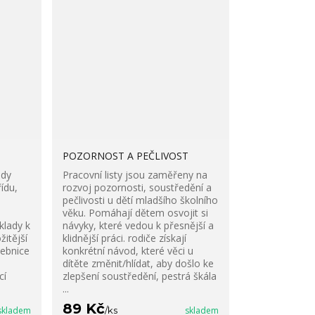
POZORNOST A PEČLIVOST
ady
Pracovní listy jsou zaměřeny na
ídu,
rozvoj pozornosti, soustředění a
pečlivosti u dětí mladšího školního
věku. Pomáhají dětem osvojit si
klady k
návyky, které vedou k přesnější a
žitější
klidnější práci. rodiče získají
čebnice
konkrétní návod, které věci u
dítěte změnit/hlídat, aby došlo ke
cí
zlepšení soustředění, pestrá škála
...
89 Kč
skladem
/
ks
skladem