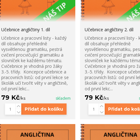
Učebnice angličtiny 1. díl
Učebnice angličtiny 2. díl
Učebnice a pracovní listy - každý
Učebnice a pracovní listy - 
díl obsahuje přehledně
díl obsahuje přehledně
vysvětlenou gramatiku, pestrá
vysvětlenou gramatiku, pes
cvičení procvičující gramatiku a
cvičení procvičující gramati
slovníček ke každému tématu.
slovníček ke každému téma
Cvičebnice je vhodná pro žáky
Cvičebnice je vhodná pro ž
3.-5. třídy. Koncepce učebnice a
3.-5. třídy. Koncepce učebn
pracovních listů: od první lekce se
pracovních listů: od první l
školák učí tvořit věty v angličtině,
školák učí tvořit věty v angl
od první lekc...
od první lekc...
79 Kč
79 Kč
/
ks
skladem
/
ks
Přidat do košíku
Přidat do koš