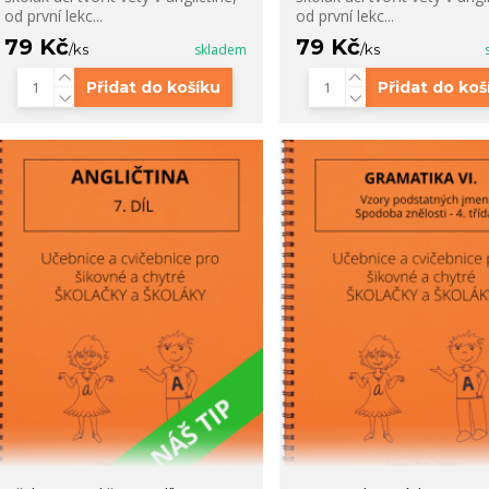
od první lekc...
od první lekc...
79 Kč
79 Kč
/
ks
skladem
/
ks
Přidat do košíku
Přidat do koš