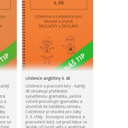
Učebnice angličtiny 6. díl
každý
Učebnice a pracovní listy - každý
díl obsahuje přehledně
trá
vysvětlenou gramatiku, pestrá
ku a
cvičení procvičující gramatiku a
tu.
slovníček ke každému tématu.
áky
Cvičebnice je vhodná pro žáky
ice a
3.-5. třídy. Koncepce učebnice a
ekce se
pracovních listů: od první lekce se
ičtině,
školák učí tvořit věty v angličtině,