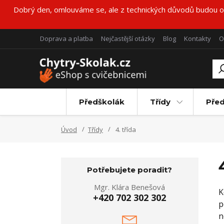
Dobrý den, omlouváme se, ale z technických důvodů budou obj
Doprava a platba
Nejčastější otázky
Blog
Kontakty
O
Předškolák
Třídy
Pře
Úvod
Třídy
4. třída
Potřebujete poradit?
Mgr. Klára Benešová
K
+420 702 302 302
p
n