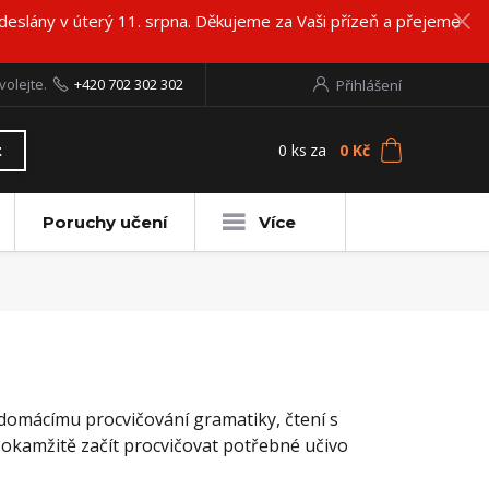
deslány v úterý 11. srpna. Děkujeme za Vaši přízeň a přejeme
volejte.
+420 702 302 302
Přihlášení
0
ks
za
0 Kč
t
Poruchy učení
Více
k domácímu procvičování gramatiky, čtení s
okamžitě začít procvičovat potřebné učivo