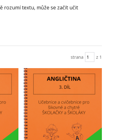
tě rozumí textu, může se začít učit
strana
z 1