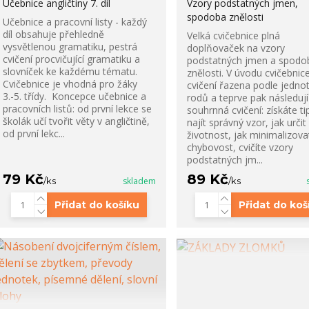
Učebnice angličtiny 7. díl
Vzory podstatných jmen,
spodoba znělosti
Učebnice a pracovní listy - každý
díl obsahuje přehledně
Velká cvičebnice plná
vysvětlenou gramatiku, pestrá
doplňovaček na vzory
cvičení procvičující gramatiku a
podstatných jmen a spodo
slovníček ke každému tématu.
znělosti. V úvodu cvičebnic
Cvičebnice je vhodná pro žáky
cvičení řazena podle jednot
3.-5. třídy. Koncepce učebnice a
rodů a teprve pak následují
pracovních listů: od první lekce se
souhrnná cvičení: získáte ti
školák učí tvořit věty v angličtině,
najít správný vzor, jak určit
od první lekc...
životnost, jak minimalizova
chybovost, cvičíte vzory
podstatných jm...
79 Kč
89 Kč
/
ks
skladem
/
ks
Přidat do košíku
Přidat do koš