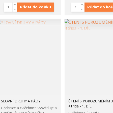
Přidat do košíku
Přidat do koš
SLOVNÍ DRUHY A PÁDY
ČTENÍ S POROZUMĚNÍM 3.
4.třída - 1. DÍL
Učebnice a cvičebnice vysvětluje a
současně procvičuje učivo
Cvičebnice ČTENÍ S