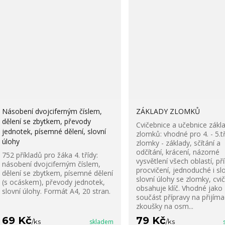
Násobení dvojciferným číslem,
ZÁKLADY ZLOMKŮ
dělení se zbytkem, převody
Cvičebnice a učebnice zákl
jednotek, písemné dělení, slovní
zlomků: vhodné pro 4. - 5.tř
úlohy
zlomky - základy, sčítání a
odčítání, krácení, názorné
752 příkladů pro žáka 4. třídy:
vysvětlení všech oblastí, pří
násobení dvojciferným číslem,
procvičení, jednoduché i slo
dělení se zbytkem, písemné dělení
slovní úlohy se zlomky, cvi
(s ocáskem), převody jednotek,
obsahuje klíč. Vhodné jako
slovní úlohy. Formát A4, 20 stran.
součást přípravy na přijíma
zkoušky na osm...
69 Kč
79 Kč
/
ks
skladem
/
ks