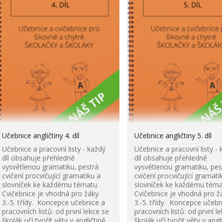
Učebnice angličtiny 4. díl
Učebnice angličtiny 5. díl
Učebnice a pracovní listy - každý
Učebnice a pracovní listy - 
díl obsahuje přehledně
díl obsahuje přehledně
vysvětlenou gramatiku, pestrá
vysvětlenou gramatiku, pes
cvičení procvičující gramatiku a
cvičení procvičující gramati
slovníček ke každému tématu.
slovníček ke každému téma
Cvičebnice je vhodná pro žáky
Cvičebnice je vhodná pro ž
3.-5. třídy. Koncepce učebnice a
3.-5. třídy. Koncepce učebn
pracovních listů: od první lekce se
pracovních listů: od první l
školák učí tvořit věty v angličtině,
školák učí tvořit věty v angl