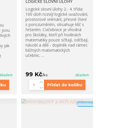
LOGICKÉ SLOVNÍ ÚLOHY
Logické slovní úlohy 2.- 4. třída:
100 úloh rozvíjí logické uvažování,
prostorové vnímání, přesné čtení
s porozuměním, obsahuje klíč s
bu
řešením. Cvičebnice je vhodná
e jsou
pro školáky, kteří při hodinách
livých
matematiky pouze sčítají, odčítají,
násobí a dělí - doplněk nad rámec
py jak
běžných matematických
učebnic. ...
t
99 Kč
skladem
/
ks
skladem
íku
Přidat do košíku
Novinka