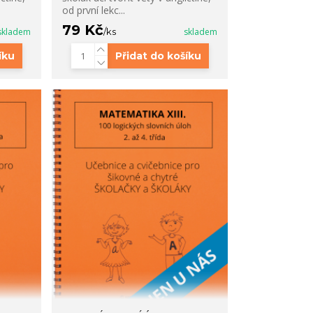
od první lekc...
79 Kč
skladem
/
ks
skladem
íku
Přidat do košíku