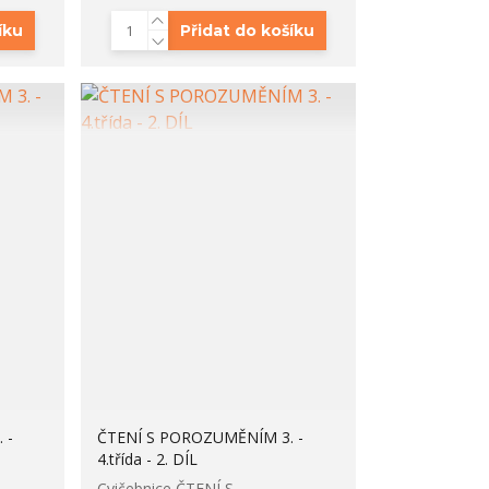
íku
Přidat do košíku
 -
ČTENÍ S POROZUMĚNÍM 3. -
4.třída - 2. DÍL
Cvičebnice ČTENÍ S