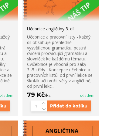
Učebnice angličtiny 3. díl
každý
Učebnice a pracovní listy - každý
díl obsahuje přehledně
trá
vysvětlenou gramatiku, pestrá
ku a
cvičení procvičující gramatiku a
tu.
slovníček ke každému tématu.
áky
Cvičebnice je vhodná pro žáky
ice a
3.-5. třídy. Koncepce učebnice a
ekce se
pracovních listů: od první lekce se
ičtině,
školák učí tvořit věty v angličtině,
od první lekc...
79 Kč
skladem
/
ks
skladem
íku
Přidat do košíku