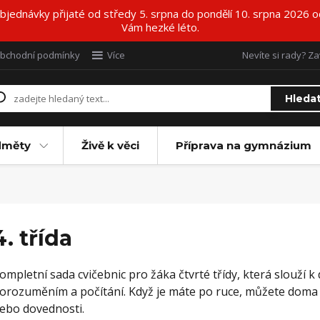
ednávky přijaté od středy 5. srpna do pondělí 10. srpna 2026 o
Vám hezké léto.
bchodní podmínky
Více
Nevíte si rady? Za
Hleda
dměty
Živě k věci
Příprava na gymnázium
4. třída
ompletní sada cvičebnic pro žáka čtvrté třídy, která slouží 
orozuměním a počítání. Když je máte po ruce, můžete doma 
ebo dovednosti.