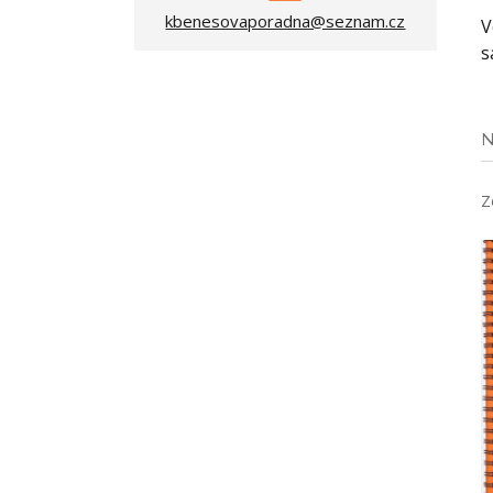
kbenesovaporadna@seznam.cz
V
s
N
Z