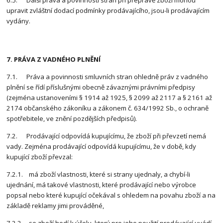
upravit zvláštní dodací podmínky prodávajícího, jsou-li prodávajícím
vydány.
7. PRÁVA Z VADNÉHO PLNĚNÍ
7.1. Práva a povinnosti smluvních stran ohledně práv z vadného
plnění se řídí příslušnými obecně závaznými právními předpisy
(zejména ustanoveními § 1914 až 1925, § 2099 až 2117 a § 2161 až
2174 občanského zákoníku a zákonem č. 634/1992 Sb., o ochraně
spotřebitele, ve znění pozdějších předpisů).
7.2. Prodávající odpovídá kupujícímu, že zboží při převzetí nemá
vady. Zejména prodávající odpovídá kupujícímu, že v době, kdy
kupující zboží převzal:
7.2.1. má zboží vlastnosti, které si strany ujednaly, a chybí-li
ujednání, má takové vlastnosti, které prodávající nebo výrobce
popsal nebo které kupující očekával s ohledem na povahu zboží a na
základě reklamy jimi prováděné,
7.2.2. se zboží hodí k účelu, který pro jeho použití prodávající uvádí