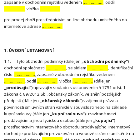
zapsané v obchodním rejstříku vedeném
………………
, oddíl
………………
, vložka
………………
pro prodej zboží prostřednictvím on-line obchodu umístěného na
internetové adrese
………………
1. ÚVODNÍ USTANOVENÍ
1.1. Tyto obchodní podmínky (dále jen
„obchodní podmínky“
)
obchodní společnosti
………………
, se sídlem
………………
, identifikační
číslo:
………………
, zapsané v obchodním rejstříku vedeném
………………
, oddíl
………………
, vložka
………………
(dále jen
„prodávající“
) upravují v souladu s ustanovením § 1751 odst. 1
zákona č. 89/2012 Sb., občanský zákoník, ve znění pozdějších
předpisů (dále jen
„občanský zákoník“
) vzájemná práva a
povinnosti smluvních stran vzniklé v souvislosti nebo na základě
kupní smlouvy (dále jen
„kupní smlouva“
) uzavírané mezi
prodávajícím a jinou fyzickou osobou (dále jen
„kupující“
)
prostřednictvím internetového obchodu prodávajícího. Internetový
obchod je prodávajícím provozován na webové stránce umístěné na
internetové adrese
………………
(dále jen
„webová stránka“
), a to