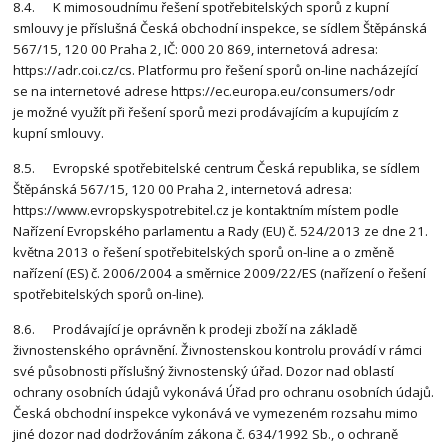
8.4. K mimosoudnímu řešení spotřebitelských sporů z kupní
smlouvy je příslušná Česká obchodní inspekce, se sídlem Štěpánská
567/15, 120 00 Praha 2, IČ: 000 20 869, internetová adresa:
https://adr.coi.cz/cs. Platformu pro řešení sporů on-line nacházející
se na internetové adrese https://ec.europa.eu/consumers/odr
je možné využít při řešení sporů mezi prodávajícím a kupujícím z
kupní smlouvy.
8.5. Evropské spotřebitelské centrum Česká republika, se sídlem
Štěpánská 567/15, 120 00 Praha 2, internetová adresa:
https://www.evropskyspotrebitel.cz je kontaktním místem podle
Nařízení Evropského parlamentu a Rady (EU) č. 524/2013 ze dne 21.
května 2013 o řešení spotřebitelských sporů on-line a o změně
nařízení (ES) č. 2006/2004 a směrnice 2009/22/ES (nařízení o řešení
spotřebitelských sporů on-line).
8.6. Prodávající je oprávněn k prodeji zboží na základě
živnostenského oprávnění. Živnostenskou kontrolu provádí v rámci
své působnosti příslušný živnostenský úřad. Dozor nad oblastí
ochrany osobních údajů vykonává Úřad pro ochranu osobních údajů.
Česká obchodní inspekce vykonává ve vymezeném rozsahu mimo
jiné dozor nad dodržováním zákona č. 634/1992 Sb., o ochraně