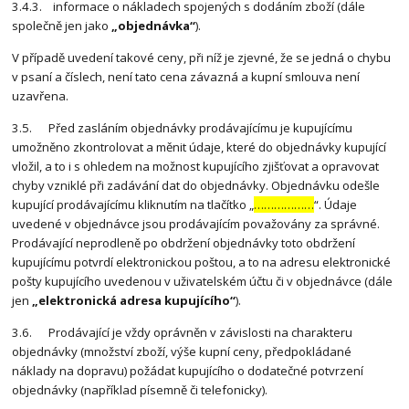
3.4.3. informace o nákladech spojených s dodáním zboží (dále
společně jen jako
„objednávka“
).
V případě uvedení takové ceny, při níž je zjevné, že se jedná o chybu
v psaní a číslech, není tato cena závazná a kupní smlouva není
uzavřena.
3.5. Před zasláním objednávky prodávajícímu je kupujícímu
umožněno zkontrolovat a měnit údaje, které do objednávky kupující
vložil, a to i s ohledem na možnost kupujícího zjišťovat a opravovat
chyby vzniklé při zadávání dat do objednávky. Objednávku odešle
kupující prodávajícímu kliknutím na tlačítko „
………………
“. Údaje
uvedené v objednávce jsou prodávajícím považovány za správné.
Prodávající neprodleně po obdržení objednávky toto obdržení
kupujícímu potvrdí elektronickou poštou, a to na adresu elektronické
pošty kupujícího uvedenou v uživatelském účtu či v objednávce (dále
jen
„elektronická adresa kupujícího“
).
3.6. Prodávající je vždy oprávněn v závislosti na charakteru
objednávky (množství zboží, výše kupní ceny, předpokládané
náklady na dopravu) požádat kupujícího o dodatečné potvrzení
objednávky (například písemně či telefonicky).