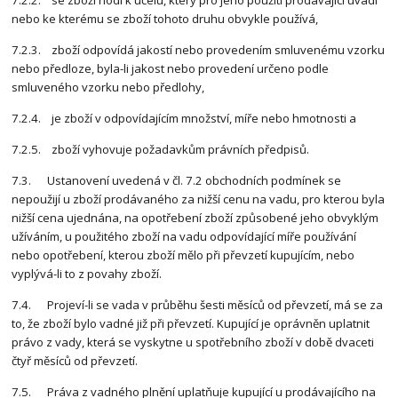
nebo ke kterému se zboží tohoto druhu obvykle používá,
7.2.3. zboží odpovídá jakostí nebo provedením smluvenému vzorku
nebo předloze, byla-li jakost nebo provedení určeno podle
smluveného vzorku nebo předlohy,
7.2.4. je zboží v odpovídajícím množství, míře nebo hmotnosti a
7.2.5. zboží vyhovuje požadavkům právních předpisů.
7.3. Ustanovení uvedená v čl. 7.2 obchodních podmínek se
nepoužijí u zboží prodávaného za nižší cenu na vadu, pro kterou byla
nižší cena ujednána, na opotřebení zboží způsobené jeho obvyklým
užíváním, u použitého zboží na vadu odpovídající míře používání
nebo opotřebení, kterou zboží mělo při převzetí kupujícím, nebo
vyplývá-li to z povahy zboží.
7.4. Projeví-li se vada v průběhu šesti měsíců od převzetí, má se za
to, že zboží bylo vadné již při převzetí. Kupující je oprávněn uplatnit
právo z vady, která se vyskytne u spotřebního zboží v době dvaceti
čtyř měsíců od převzetí.
7.5. Práva z vadného plnění uplatňuje kupující u prodávajícího na