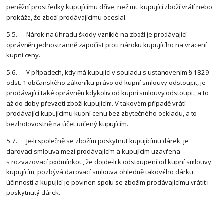
peněžní prostředky kupujícímu dříve, než mu kupující zboží vrátí nebo
prokáže, že zboží prodávajícímu odeslal.
5.5. Nárok na úhradu škody vzniklé na zboží je prodávající
oprávněn jednostranně započíst proti nároku kupujícího na vrácení
kupní ceny.
5.6. V případech, kdy má kupující v souladu s ustanovením § 1829
odst. 1 občanského zákoníku právo od kupní smlouvy odstoupit, je
prodávající také oprávněn kdykoliv od kupní smlouvy odstoupit, a to
až do doby převzetí zboží kupujícím. V takovém případě vrátí
prodávající kupujícímu kupní cenu bez zbytečného odkladu, a to
bezhotovostně na účet určený kupujícím.
5.7. Je-li společně se zbožím poskytnut kupujícímu dárek, je
darovací smlouva mezi prodávajícím a kupujícím uzavřena
s rozvazovací podmínkou, že dojde-li k odstoupení od kupní smlouvy
kupujícím, pozbývá darovací smlouva ohledně takového dárku
účinnosti a kupující je povinen spolu se zbožím prodávajícímu vrátit i
poskytnutý dárek.