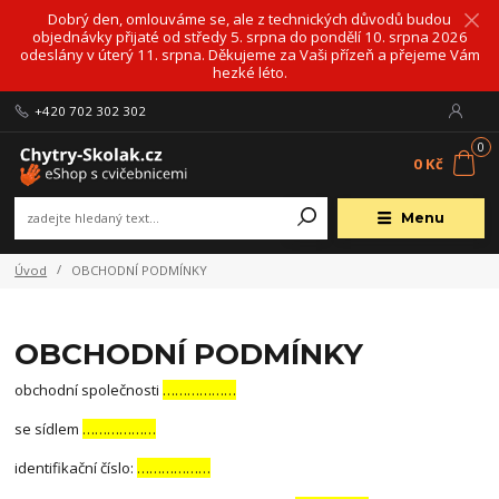
Dobrý den, omlouváme se, ale z technických důvodů budou
objednávky přijaté od středy 5. srpna do pondělí 10. srpna 2026
odeslány v úterý 11. srpna. Děkujeme za Vaši přízeň a přejeme Vám
hezké léto.
+420 702 302 302
0
0 Kč
Menu
Úvod
OBCHODNÍ PODMÍNKY
OBCHODNÍ PODMÍNKY
obchodní společnosti
………………
se sídlem
………………
identifikační číslo:
………………