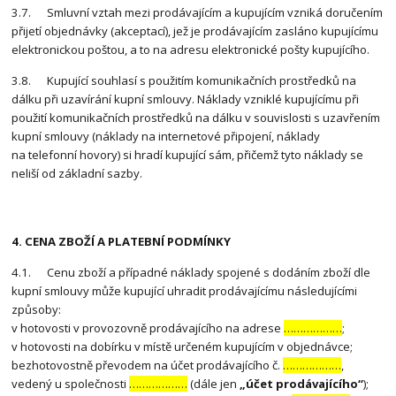
3.7. Smluvní vztah mezi prodávajícím a kupujícím vzniká doručením
přijetí objednávky (akceptací), jež je prodávajícím zasláno kupujícímu
elektronickou poštou, a to na adresu elektronické pošty kupujícího.
3.8. Kupující souhlasí s použitím komunikačních prostředků na
dálku při uzavírání kupní smlouvy. Náklady vzniklé kupujícímu při
použití komunikačních prostředků na dálku v souvislosti s uzavřením
kupní smlouvy (náklady na internetové připojení, náklady
na telefonní hovory) si hradí kupující sám, přičemž tyto náklady se
neliší od základní sazby.
4. CENA ZBOŽÍ A PLATEBNÍ PODMÍNKY
4.1. Cenu zboží a případné náklady spojené s dodáním zboží dle
kupní smlouvy může kupující uhradit prodávajícímu následujícími
způsoby:
v hotovosti v provozovně prodávajícího na adrese
………………
;
v hotovosti na dobírku v místě určeném kupujícím v objednávce;
bezhotovostně převodem na účet prodávajícího č.
………………
,
vedený u společnosti
………………
(dále jen
„účet prodávajícího“
);