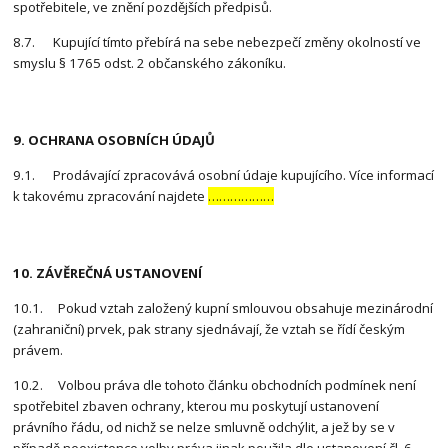
spotřebitele, ve znění pozdějších předpisů.
8.7. Kupující tímto přebírá na sebe nebezpečí změny okolností ve
smyslu § 1765 odst. 2 občanského zákoníku.
9. OCHRANA OSOBNÍCH ÚDAJŮ
9.1. Prodávající zpracovává osobní údaje kupujícího. Více informací
k takovému zpracování najdete
………………
10. ZÁVĚREČNÁ USTANOVENÍ
10.1. Pokud vztah založený kupní smlouvou obsahuje mezinárodní
(zahraniční) prvek, pak strany sjednávají, že vztah se řídí českým
právem.
10.2. Volbou práva dle tohoto článku obchodních podmínek není
spotřebitel zbaven ochrany, kterou mu poskytují ustanovení
právního řádu, od nichž se nelze smluvně odchýlit, a jež by se v
případě neexistence volby práva jinak použila dle ustanovení čl. 6