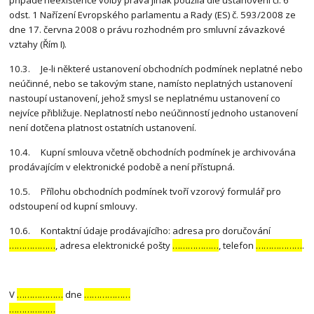
odst. 1 Nařízení Evropského parlamentu a Rady (ES) č. 593/2008 ze
dne 17. června 2008 o právu rozhodném pro smluvní závazkové
vztahy (Řím I).
10.3. Je-li některé ustanovení obchodních podmínek neplatné nebo
neúčinné, nebo se takovým stane, namísto neplatných ustanovení
nastoupí ustanovení, jehož smysl se neplatnému ustanovení co
nejvíce přibližuje. Neplatností nebo neúčinností jednoho ustanovení
není dotčena platnost ostatních ustanovení.
10.4. Kupní smlouva včetně obchodních podmínek je archivována
prodávajícím v elektronické podobě a není přístupná.
10.5. Přílohu obchodních podmínek tvoří vzorový formulář pro
odstoupení od kupní smlouvy.
10.6. Kontaktní údaje prodávajícího: adresa pro doručování
………………
, adresa elektronické pošty
………………
, telefon
………………
.
V
………………
dne
………………
………………