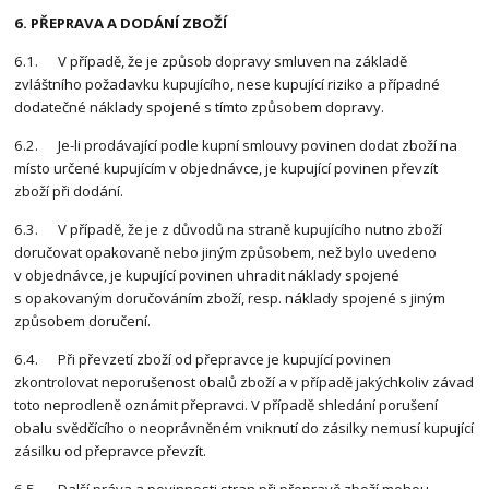
6. PŘEPRAVA A DODÁNÍ ZBOŽÍ
6.1. V případě, že je způsob dopravy smluven na základě
zvláštního požadavku kupujícího, nese kupující riziko a případné
dodatečné náklady spojené s tímto způsobem dopravy.
6.2. Je-li prodávající podle kupní smlouvy povinen dodat zboží na
místo určené kupujícím v objednávce, je kupující povinen převzít
zboží při dodání.
6.3. V případě, že je z důvodů na straně kupujícího nutno zboží
doručovat opakovaně nebo jiným způsobem, než bylo uvedeno
v objednávce, je kupující povinen uhradit náklady spojené
s opakovaným doručováním zboží, resp. náklady spojené s jiným
způsobem doručení.
6.4. Při převzetí zboží od přepravce je kupující povinen
zkontrolovat neporušenost obalů zboží a v případě jakýchkoliv závad
toto neprodleně oznámit přepravci. V případě shledání porušení
obalu svědčícího o neoprávněném vniknutí do zásilky nemusí kupující
zásilku od přepravce převzít.
6.5. Další práva a povinnosti stran při přepravě zboží mohou