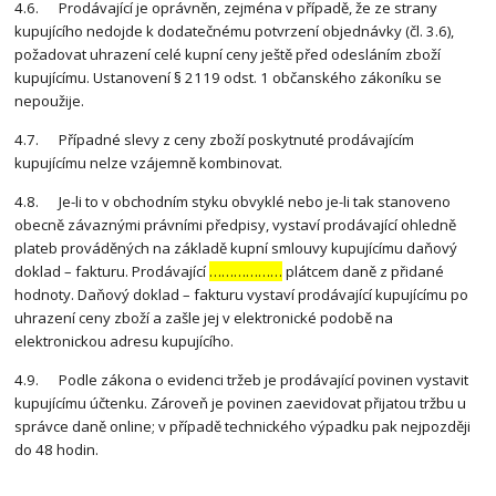
4.6. Prodávající je oprávněn, zejména v případě, že ze strany
kupujícího nedojde k dodatečnému potvrzení objednávky (čl. 3.6),
požadovat uhrazení celé kupní ceny ještě před odesláním zboží
kupujícímu. Ustanovení § 2119 odst. 1 občanského zákoníku se
nepoužije.
4.7. Případné slevy z ceny zboží poskytnuté prodávajícím
kupujícímu nelze vzájemně kombinovat.
4.8. Je-li to v obchodním styku obvyklé nebo je-li tak stanoveno
obecně závaznými právními předpisy, vystaví prodávající ohledně
plateb prováděných na základě kupní smlouvy kupujícímu daňový
doklad – fakturu. Prodávající
………………
plátcem daně z přidané
hodnoty. Daňový doklad – fakturu vystaví prodávající kupujícímu po
uhrazení ceny zboží a zašle jej v elektronické podobě na
elektronickou adresu kupujícího.
4.9. Podle zákona o evidenci tržeb je prodávající povinen vystavit
kupujícímu účtenku. Zároveň je povinen zaevidovat přijatou tržbu u
správce daně online; v případě technického výpadku pak nejpozději
do 48 hodin.