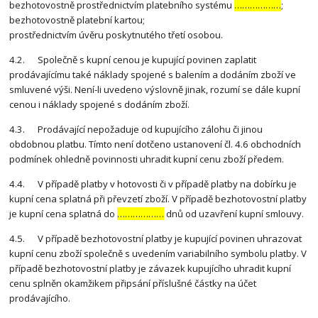
bezhotovostně prostřednictvím platebního systému
………………
;
bezhotovostně platební kartou;
prostřednictvím úvěru poskytnutého třetí osobou.
4.2. Společně s kupní cenou je kupující povinen zaplatit
prodávajícímu také náklady spojené s balením a dodáním zboží ve
smluvené výši. Není-li uvedeno výslovně jinak, rozumí se dále kupní
cenou i náklady spojené s dodáním zboží.
4.3. Prodávající nepožaduje od kupujícího zálohu či jinou
obdobnou platbu. Tímto není dotčeno ustanovení čl. 4.6 obchodních
podmínek ohledně povinnosti uhradit kupní cenu zboží předem.
4.4. V případě platby v hotovosti či v případě platby na dobírku je
kupní cena splatná při převzetí zboží. V případě bezhotovostní platby
je kupní cena splatná do
………………
dnů od uzavření kupní smlouvy.
4.5. V případě bezhotovostní platby je kupující povinen uhrazovat
kupní cenu zboží společně s uvedením variabilního symbolu platby. V
případě bezhotovostní platby je závazek kupujícího uhradit kupní
cenu splněn okamžikem připsání příslušné částky na účet
prodávajícího.