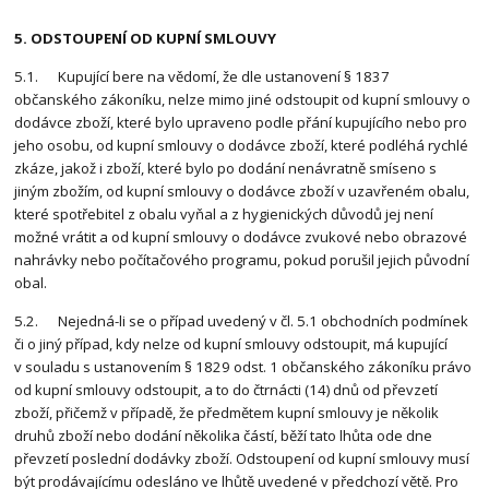
5. ODSTOUPENÍ OD KUPNÍ SMLOUVY
5.1. Kupující bere na vědomí, že dle ustanovení § 1837
občanského zákoníku, nelze mimo jiné odstoupit od kupní smlouvy o
dodávce zboží, které bylo upraveno podle přání kupujícího nebo pro
jeho osobu, od kupní smlouvy o dodávce zboží, které podléhá rychlé
zkáze, jakož i zboží, které bylo po dodání nenávratně smíseno s
jiným zbožím, od kupní smlouvy o dodávce zboží v uzavřeném obalu,
které spotřebitel z obalu vyňal a z hygienických důvodů jej není
možné vrátit a od kupní smlouvy o dodávce zvukové nebo obrazové
nahrávky nebo počítačového programu, pokud porušil jejich původní
obal.
5.2. Nejedná-li se o případ uvedený v čl. 5.1 obchodních podmínek
či o jiný případ, kdy nelze od kupní smlouvy odstoupit, má kupující
v souladu s ustanovením § 1829 odst. 1 občanského zákoníku právo
od kupní smlouvy odstoupit, a to do čtrnácti (14) dnů od převzetí
zboží, přičemž v případě, že předmětem kupní smlouvy je několik
druhů zboží nebo dodání několika částí, běží tato lhůta ode dne
převzetí poslední dodávky zboží. Odstoupení od kupní smlouvy musí
být prodávajícímu odesláno ve lhůtě uvedené v předchozí větě. Pro