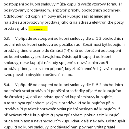
odstoupení od kupní smlouvy může kupující využit vzorový formulář
poskytovaný prodávajícím, jenž tvoří přílohu obchodních podmínek.
Odstoupení od kupní smlouvy může kupující zasílat mimo jiné
na adresu provozovny prodávajícího či na adresu elektronické pošty
prodávajícího
………………
.
5.3. V případě odstoupení od kupní smlouvy dle čl. 5.2 obchodních
podmínek se kupní smlouva od počátku ruší. Zboží musí být kupujícím
prodávajícímu vráceno do čtrnácti (14) dnů od doručení odstoupení
od kupní smlouvy prodávajícímu. Odstoupí-li kupující od kupní
smlouvy, nese kupující náklady spojené s navrácením zboží
prodávajícímu, a to i v tom případě, kdy zboží nemůže být vráceno pro
svou povahu obvyklou poštovní cestou.
5.4. V případě odstoupení od kupní smlouvy dle čl. 5.2 obchodních
podmínek vrátí prodávající peněžní prostředky přijaté od kupujícího
do čtrnácti (14) dnů od odstoupení od kupní smlouvy kupujícím,
a to stejným způsobem, jakým je prodávající od kupujícího přijal.
Prodávající je taktéž oprávněn vrátit plnění poskytnuté kupujícím již
při vrácení zboží kupujícím či jiným způsobem, pokud s tím kupující
bude souhlasit a nevzniknou tím kupujícímu další náklady. Odstoupí-li
kupující od kupní smlouvy, prodávající není povinen vrátit přijaté