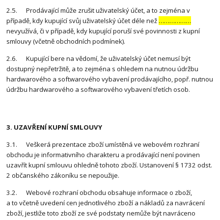
2.5. Prodávající může zrušit uživatelský účet, a to zejména v
případě, kdy kupující svůj uživatelský účet déle než
………………
nevyužívá, či v případě, kdy kupující poruší své povinnosti z kupní
smlouvy (včetně obchodních podmínek).
2.6. Kupující bere na vědomí, že uživatelský účet nemusí být
dostupný nepřetržitě, a to zejména s ohledem na nutnou údržbu
hardwarového a softwarového vybavení prodávajícího, popř. nutnou
údržbu hardwarového a softwarového vybavení třetích osob.
3. UZAVŘENÍ KUPNÍ SMLOUVY
3.1. Veškerá prezentace zboží umístěná ve webovém rozhraní
obchodu je informativního charakteru a prodávající není povinen
uzavřít kupní smlouvu ohledně tohoto zboží. Ustanovení § 1732 odst.
2 občanského zákoníku se nepoužije.
3.2. Webové rozhraní obchodu obsahuje informace o zboží,
a to včetně uvedení cen jednotlivého zboží a nákladů za navrácení
zboží, jestliže toto zboží ze své podstaty nemůže být navráceno