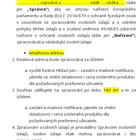
………………., zapsaná u ………………… , oddíl …, vložka …..
(dále
jen
„Správce“
), aby ve smyslu nařízení Evropského
parlamentu a Rady (EU) č. 2016/679 o ochraně fyzických osob
v souvislosti se zpracováním osobních údajů a o volném
pohybu těchto údajů a o zrušení směrnice 95/46/ES (obecné
nařízení o ochraně osobních údajů) (dále jen
„Nařízení“
),
zpracovával/a následující osobní údaje:
emailovou adresu
Emailová adresa bude zpracována za účelem:
využití funkce Hlídací pes – zaslání e-mailové notifikace,
jakmile se změní skladovost / cena zvoleného produktu
dle požadovaných preferencí uživatele
Souhlas udělujete na zpracování po dobu
180 dní
a to za
účelem:
zaslání e-mailové notifikace, jakmile se změní
skladovost / cena zvoleného produktu dle
požadovaných preferencí uživatele.
Zpracování osobních údajů je prováděno Správcem osobních
údajů, osobní údaje však mohou zpracovávat i tito