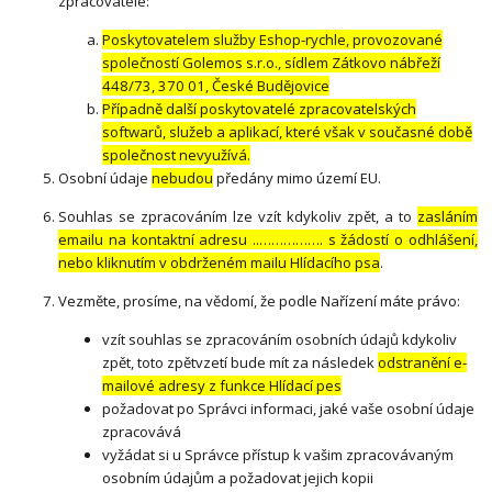
zpracovatelé:
Poskytovatelem služby Eshop-rychle, provozované
společností Golemos s.r.o., sídlem Zátkovo nábřeží
448/73, 370 01, České Budějovice
Případně další poskytovatelé zpracovatelských
softwarů, služeb a aplikací, které však v současné době
společnost nevyužívá.
Osobní údaje
nebudou
předány mimo území EU.
Souhlas se zpracováním lze vzít kdykoliv zpět, a to
zasláním
emailu na kontaktní adresu ..……………. s žádostí o odhlášení,
nebo kliknutím v obdrženém mailu Hlídacího psa
.
Vezměte, prosíme, na vědomí, že podle Nařízení máte právo:
vzít souhlas se zpracováním osobních údajů kdykoliv
zpět, toto zpětvzetí bude mít za následek
odstranění e-
mailové adresy z funkce Hlídací pes
požadovat po Správci informaci, jaké vaše osobní údaje
zpracovává
vyžádat si u Správce přístup k vašim zpracovávaným
osobním údajům a požadovat jejich kopii