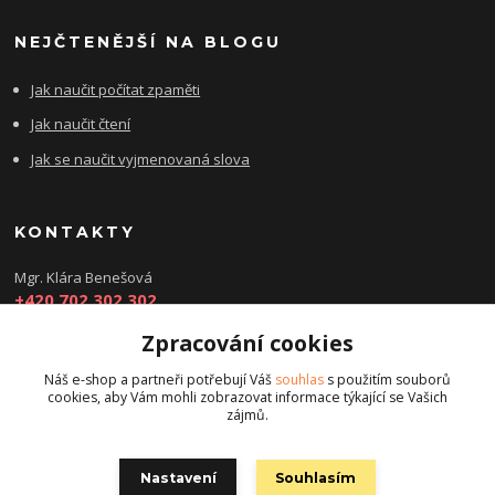
NEJČTENĚJŠÍ NA BLOGU
Jak naučit počítat zpaměti
Jak naučit čtení
Jak se naučit vyjmenovaná slova
KONTAKTY
Mgr. Klára Benešová
+420 702 302 302
Zpracování cookies
kbenesovaporadna@seznam.cz
Náš e-shop a partneři potřebují Váš
souhlas
s použitím souborů
cookies, aby Vám mohli zobrazovat informace týkající se Vašich
zájmů.
Nastavení
Souhlasím