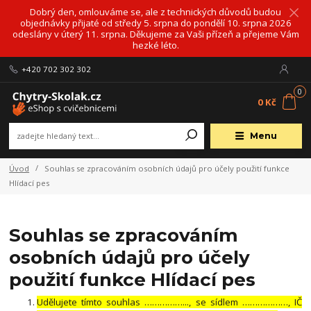
Dobrý den, omlouváme se, ale z technických důvodů budou
objednávky přijaté od středy 5. srpna do pondělí 10. srpna 2026
odeslány v úterý 11. srpna. Děkujeme za Vaši přízeň a přejeme Vám
hezké léto.
+420 702 302 302
0
0 Kč
Menu
Úvod
Souhlas se zpracováním osobních údajů pro účely použití funkce
Hlídací pes
Souhlas se zpracováním
osobních údajů pro účely
použití funkce Hlídací pes
Udělujete tímto souhlas ……………..., se sídlem ………………, IČ