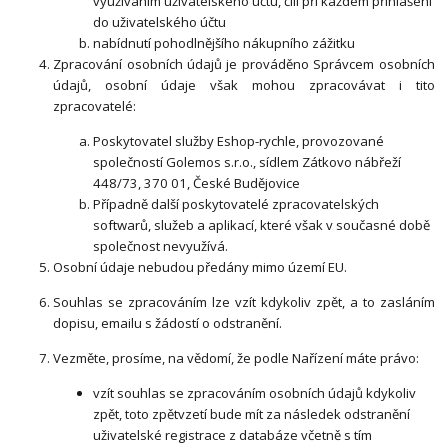
využíváním uživatelského účtu, čili při každém přihlášení
do uživatelského účtu
nabídnutí pohodlnějšího nákupního zážitku
Zpracování osobních údajů je prováděno Správcem osobních
údajů, osobní údaje však mohou zpracovávat i tito
zpracovatelé:
Poskytovatel služby Eshop-rychle, provozované
společností Golemos s.r.o., sídlem Zátkovo nábřeží
448/73, 370 01, České Budějovice
Případně další poskytovatelé zpracovatelských
softwarů, služeb a aplikací, které však v současné době
společnost nevyužívá.
Osobní údaje nebudou předány mimo území EU.
Souhlas se zpracováním lze vzít kdykoliv zpět, a to zasláním
dopisu, emailu s žádostí o odstranění.
Vezměte, prosíme, na vědomí, že podle Nařízení máte právo:
vzít souhlas se zpracováním osobních údajů kdykoliv
zpět, toto zpětvzetí bude mít za následek odstranění
uživatelské registrace z databáze včetně s tím