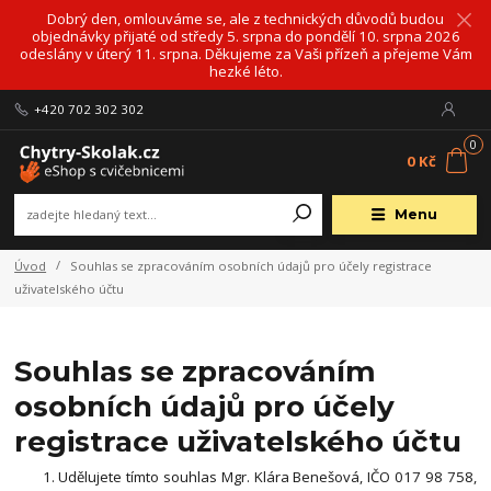
Dobrý den, omlouváme se, ale z technických důvodů budou
objednávky přijaté od středy 5. srpna do pondělí 10. srpna 2026
odeslány v úterý 11. srpna. Děkujeme za Vaši přízeň a přejeme Vám
hezké léto.
+420 702 302 302
0
0 Kč
Menu
Úvod
Souhlas se zpracováním osobních údajů pro účely registrace
uživatelského účtu
Souhlas se zpracováním
osobních údajů pro účely
registrace uživatelského účtu
Udělujete tímto souhlas Mgr. Klára Benešová, IČO 017 98 758,