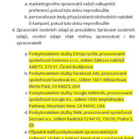
marketingového zpracování vašich nákupních
preferencí, pokud tuto dobu neprodloužíte
personalizace (tedy přizpůsobení) obchodních nabídek
či kampaní, pokud tuto dobu neprodloužíte
Zpracování osobních údajů je prováděno Správcem osobních
údajů, osobní údaje však mohou zpracovávat i tito
zpracovatelé:
Poskytovatelem služby Eshop-rychle, provozované
společností Golemos s.r.o., sídlem Zátkovo nábřeží
448/73, 370 01, České Budějovice
Poskytovatelem služby Facebook Ads, provozované
společností Facebook Inc., sídlem 1601 Willow Road,
Menlo Park, CA 94025, USA
Poskytovatelem služby Google AdWords, provozované
společností Google Inc., sídlem 1600 Amphitheatre
Parkway, Mountain View, CA 94043, USA
Poskytovatelem služby Sklik, provozované společností
Seznam a.s., sídlem Radlická 3294/10, 150 00, Praha 5,
ČR
Případně další poskytovatelé zpracovatelských
softwarů, služeb a aplikací, které však v současné době