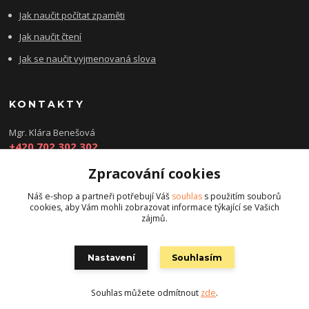
Jak naučit počítat zpaměti
Jak naučit čtení
Jak se naučit vyjmenovaná slova
KONTAKTY
Mgr. Klára Benešová
+420 702 302 302
Zpracování cookies
kbenesovaporadna@seznam.cz
Náš e-shop a partneři potřebují Váš
souhlas
s použitím souborů
cookies, aby Vám mohli zobrazovat informace týkající se Vašich
zájmů.
Nastavení
Souhlasím
© Copyright 2022 chytry-skolak.cz. All Rights Reserved.
Souhlas můžete odmítnout
zde
.
Vytvořeno na
Eshop-rychle.cz