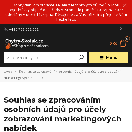
Dobrý den, omlouváme se, ale z technických důvodů budou
objednávky přijaté od středy 5. srpna do pondělí 10. srpna 2026
odeslány v úterý 11. srpna. Děkujeme za Vaši přízeň a přejeme Vám
hezké léto.
+420 702 302 302
0
0 Kč
Menu
Úvod
Souhlas se zpracováním osobních údajů pro účely zobrazování
marketingových nabídek
Souhlas se zpracováním
osobních údajů pro účely
zobrazování marketingových
nabídek