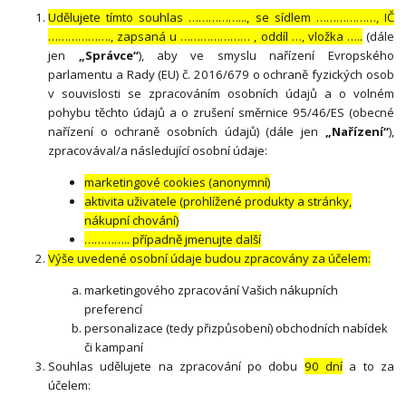
Udělujete tímto souhlas ……………..., se sídlem ………………, IČ
………………., zapsaná u ………………… , oddíl …, vložka …..
(dále
jen
„Správce“
), aby ve smyslu nařízení Evropského
parlamentu a Rady (EU) č. 2016/679 o ochraně fyzických osob
v souvislosti se zpracováním osobních údajů a o volném
pohybu těchto údajů a o zrušení směrnice 95/46/ES (obecné
nařízení o ochraně osobních údajů) (dále jen
„Nařízení“
),
zpracovával/a následující osobní údaje:
marketingové cookies (anonymní)
aktivita uživatele (prohlížené produkty a stránky,
nákupní chování)
………….. případně jmenujte další
Výše uvedené osobní údaje budou zpracovány za účelem:
marketingového zpracování Vašich nákupních
preferencí
personalizace (tedy přizpůsobení) obchodních nabídek
či kampaní
Souhlas udělujete na zpracování po dobu
90 dní
a to za
účelem: