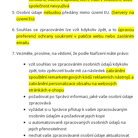
společnost nevyužívá
Osobní údaje
nebudou
předány mimo území EU.
(Servery na
území EU)
Souhlas se zpracováním lze vzít kdykoliv zpět, a to
úpravou
preferencí ochrany soukromí v patičce webu nebo zasláním
emailu
.
Vezměte, prosíme, na vědomí, že podle Nařízení máte právo:
vzít souhlas se zpracováním osobních údajů kdykoliv
zpět, toto zpětvzetí bude mít za následek
zabránění
spouštění remarketingových kódů reklamních nástrojů a
zabránění personalizace obsahu na webových
stránkách e-shopu
požadovat po Správci informaci, jaké vaše osobní údaje
zpracovává
vyžádat si u Správce přístup k vašim zpracovávaným
osobním údajům a požadovat jejich kopii
u automatizovaně zpracovaných osobních údajů na
jejich přenositelnost
nechat vaše zpracovávané osobní údaje aktualizovat