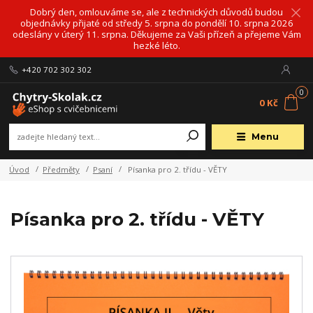
Dobrý den, omlouváme se, ale z technických důvodů budou
objednávky přijaté od středy 5. srpna do pondělí 10. srpna 2026
odeslány v úterý 11. srpna. Děkujeme za Vaši přízeň a přejeme Vám
hezké léto.
+420 702 302 302
0
0 Kč
Menu
Úvod
Předměty
Psaní
Písanka pro 2. třídu - VĚTY
Písanka pro 2. třídu - VĚTY