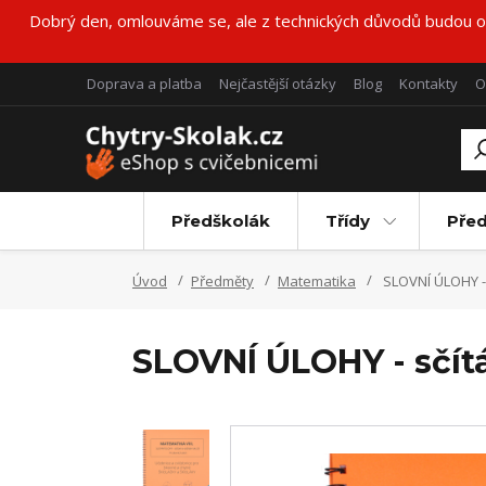
Dobrý den, omlouváme se, ale z technických důvodů budou obj
Doprava a platba
Nejčastější otázky
Blog
Kontakty
O
Předškolák
Třídy
Pře
Úvod
Předměty
Matematika
SLOVNÍ ÚLOHY - s
SLOVNÍ ÚLOHY - sčítá