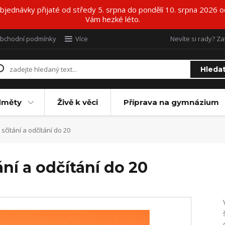
ednávky přijaté od středy 5. srpna do pondělí 10. srpna 2026 o
Vám hezké léto.
bchodní podmínky
Více
Nevíte si rady? Za
Hleda
dměty
Živě k věci
Příprava na gymnázium
čítání a odčítání do 20
ní a odčítání do 20