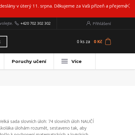
deslány v úterý 11. srpna. Děkujeme za Vaši přízeň a přejeme
volejte.
+420 702 302 302
Přihlášení
0
ks
za
0 Kč
t
Poruchy učení
Více
Velká sada slovních úloh: 74 slovních úloh NAUČÍ
školáka úlohám rozumět, sestaveno tak, aby
došlo k pochopení matematických a logických