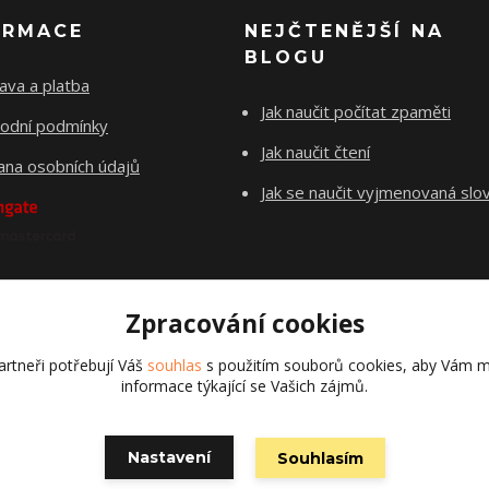
ORMACE
NEJČTENĚJŠÍ NA
BLOGU
ava a platba
Jak naučit počítat zpaměti
odní podmínky
Jak naučit čtení
ana osobních údajů
Jak se naučit vyjmenovaná slo
Zpracování cookies
rtneři potřebují Váš
souhlas
s použitím souborů cookies, aby Vám m
informace týkající se Vašich zájmů.
© Copyright 2022 chytry-skolak.cz. All Rights Reserved.
Nastavení
Souhlasím
Vytvořeno na
Eshop-rychle.cz