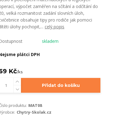
operací, výpočet zaměřen na sčítání a odčítání do
20, velká rozmanitost zadání slovních úloh,
cvičebnice obsahuje tipy pro rodiče jak pomoci
dítěti úlohy pochopit,...
celý popis
Dostupnost
skladem
Nejsme plátci DPH
69 Kč
/
ks
Přidat do košíku
Číslo produktu:
MAT08
Výrobce:
Chytry-Skolak.cz