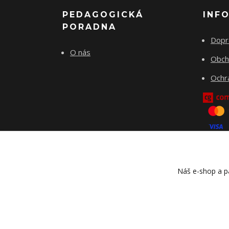
PEDAGOGICKÁ
INF
PORADNA
Dopr
O nás
Obch
Ochr
Náš e-shop a pa