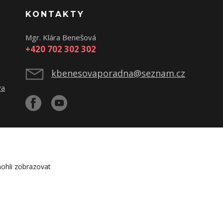
KONTAKTY
Mgr. Klára Benešová
+420 702 302 302
kbenesovaporadna@seznam.cz
va
ohli zobrazovat