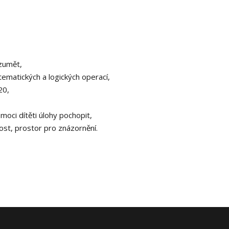
ozumět,
ematických a logických operací,
20,
omoci dítěti úlohy pochopit,
st, prostor pro znázornění.