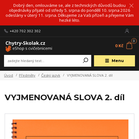
Dobrý den, omlouváme se, ale z technických důvodů budou
objednávky přijaté od středy 5. srpna do pondělí 10. srpna 2026
odeslány v úterý 11. srpna. Děkujeme za Vaši přízeň a přejeme Vám
hezké léto.
+420 702 302 302
0
0 Kč
Menu
Úvod
Předměty
Český jazyk
VYJMENOVANÁ SLOVA 2. díl
VYJMENOVANÁ SLOVA 2. díl