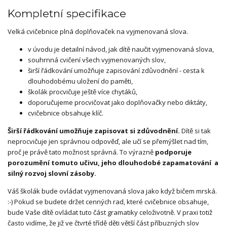
Kompletní specifikace
Velká cvičebnice plná doplňovaček na vyjmenovaná slova.
v úvodu je detailní návod, jak dítě naučit vyjmenovaná slova,
souhrnná cvičení všech vyjmenovaných slov,
širší řádkování umožňuje zapisování zdůvodnění - cesta k
dlouhodobému uložení do paměti,
školák procvičuje ještě více chytáků,
doporučujeme procvičovat jako doplňovačky nebo diktáty,
cvičebnice obsahuje klíč.
Širší řádkování umožňuje zapisovat si zdůvodnění.
Dítě si tak
neprocvičuje jen správnou odpověď, ale učí se přemýšlet nad tím,
proč je právě tato možnost správná. To výrazně
podporuje
porozumění tomuto učivu, jeho dlouhodobé zapamatování a
silný rozvoj slovní zásoby.
Váš školák bude ovládat vyjmenovaná slova jako když bičem mrská.
:-) Pokud se budete držet cenných rad, které cvičebnice obsahuje,
bude Vaše dítě ovládat tuto část gramatiky celoživotně. V praxi totiž
často vidíme, že již ve čtvrté třídě děti větší část příbuzných slov