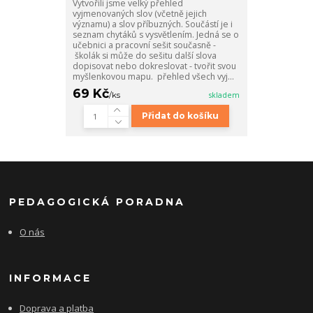
Vytvořili jsme velký přehled
vyjmenovaných slov (včetně jejich
významu) a slov příbuzných. Součástí je i
seznam chytáků s vysvětlením. Jedná se o
učebnici a pracovní sešit současně -
školák si může do sešitu další slova
dopisovat nebo dokreslovat - tvořit svou
myšlenkovou mapu. přehled všech vyj...
69 Kč
/
ks
skladem
Přidat do košíku
PEDAGOGICKÁ PORADNA
O nás
INFORMACE
Doprava a platba