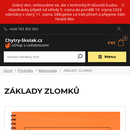
Dobrý den, omlouváme se, ale z technických důvodů budou
objednávky přijaté od středy 5. srpna do pondělí 10. srpna 2026
odeslány v úterý 11. srpna. Děkujeme za Vaši přízeň a přejeme Vám
hezké léto.
+420 702 302 302
0
0 Kč
Menu
Úvod
Předměty
Matematika
ZÁKLADY ZLOMKŮ
ZÁKLADY ZLOMKŮ