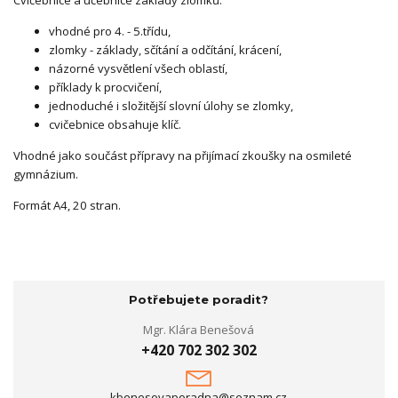
vhodné pro 4. - 5.třídu,
zlomky - základy, sčítání a odčítání, krácení,
názorné vysvětlení všech oblastí,
příklady k procvičení,
jednoduché i složitější slovní úlohy se zlomky,
cvičebnice obsahuje klíč.
Vhodné jako součást přípravy na přijímací zkoušky na osmileté
gymnázium.
Formát A4, 20 stran.
Potřebujete poradit?
Mgr. Klára Benešová
+420 702 302 302
kbenesovaporadna@seznam.cz