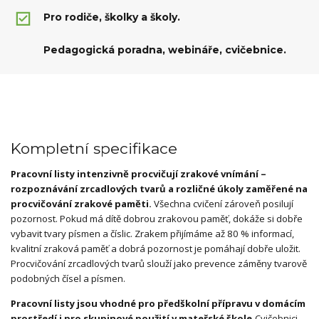
Pro rodiče, školky a školy.
Pedagogická poradna, webináře, cvičebnice.
Kompletní specifikace
Pracovní listy intenzivně procvičují zrakové vnímání –
rozpoznávání zrcadlových tvarů a rozličné úkoly zaměřené na
procvičování zrakové paměti.
Všechna cvičení zároveň posilují
pozornost. Pokud má dítě dobrou zrakovou paměť, dokáže si dobře
vybavit tvary písmen a číslic. Zrakem přijímáme až 80 % informací,
kvalitní zraková paměť a dobrá pozornost je pomáhají dobře uložit.
Procvičování zrcadlových tvarů slouží jako prevence záměny tvarově
podobných čísel a písmen.
Pracovní listy jsou vhodné pro předškolní přípravu v domácím
prostředí i pro skupinové použití v mateřské škole.
Cvičebnici