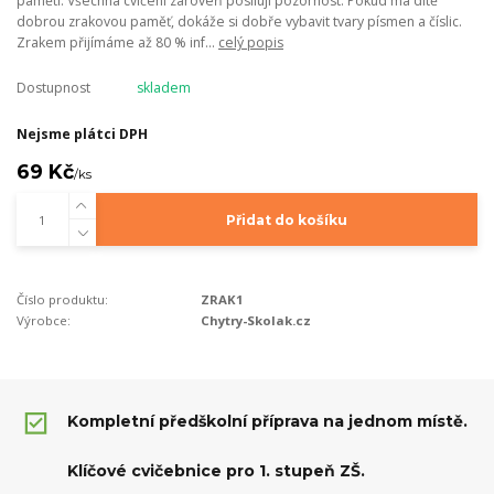
paměti. Všechna cvičení zároveň posilují pozornost. Pokud má dítě
dobrou zrakovou paměť, dokáže si dobře vybavit tvary písmen a číslic.
Zrakem přijímáme až 80 % inf...
celý popis
Dostupnost
skladem
Nejsme plátci DPH
69 Kč
/
ks
Přidat do košíku
Číslo produktu:
ZRAK1
Výrobce:
Chytry-Skolak.cz
Kompletní předškolní příprava na jednom místě.
Klíčové cvičebnice pro 1. stupeň ZŠ.