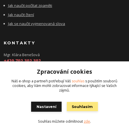
Jak naučit počítat zpaměti
Jak naučit čtení
Jak se naučit vyjmenovaná slova
KONTAKTY
Mgr. Klára Benešová
+420 702 302 302
Zpracování cookies
kbenesovaporadna@seznam.cz
Náš e-shop a partneři potřebují Váš
souhlas
s použitím souborů
cookies, aby Vám mohli zobrazovat informace týkající se Vašich
zájmů.
Nastavení
Souhlasím
© Copyright 2022 chytry-skolak.cz. All Rights Reserved.
Souhlas můžete odmítnout
zde
.
Vytvořeno na
Eshop-rychle.cz