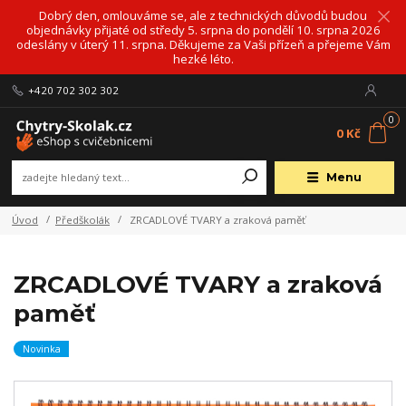
Dobrý den, omlouváme se, ale z technických důvodů budou
objednávky přijaté od středy 5. srpna do pondělí 10. srpna 2026
odeslány v úterý 11. srpna. Děkujeme za Vaši přízeň a přejeme Vám
hezké léto.
+420 702 302 302
0
0 Kč
Menu
Úvod
Předškolák
ZRCADLOVÉ TVARY a zraková paměť
ZRCADLOVÉ TVARY a zraková
paměť
Novinka